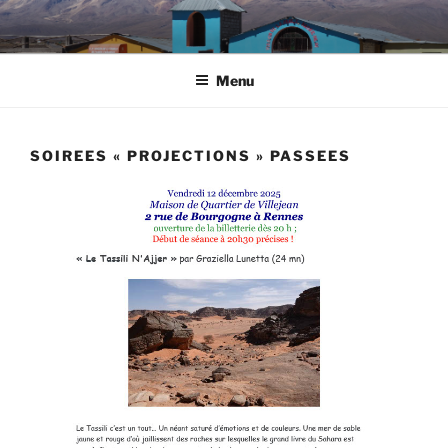
Aller
au
contenu
Menu
principal
SOIREES « PROJECTIONS » PASSEES