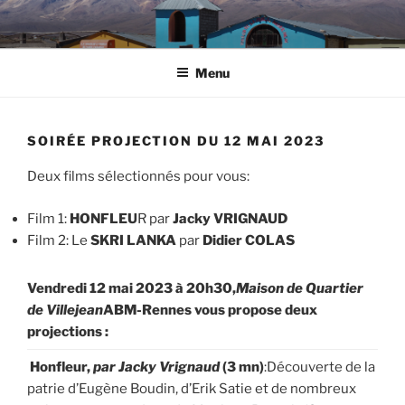
Aller
au
contenu
Menu
principal
SOIRÉE PROJECTION DU 12 MAI 2023
Deux films sélectionnés pour vous:
Film 1:
HONFLEU
R par
Jacky VRIGNAUD
Film 2: Le
SKRI LANKA
par
Didier COLAS
Vendredi 12 mai 2023 à 20h30,
Maison de Quartier
de Villejean
ABM-Rennes vous propose deux
projections :
Honfleur,
par Jacky Vrignaud
(3 mn)
:Découverte de la
patrie d’Eugène Boudin, d’Erik Satie et de nombreux