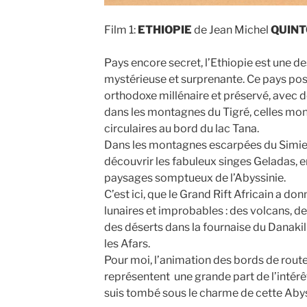
Film 1:
ETHIOPIE
de Jean Michel
QUIN
Pays encore secret, l’Ethiopie est une d
mystérieuse et surprenante. Ce pays pos
orthodoxe millénaire et préservé, avec 
dans les montagnes du Tigré, celles mono
circulaires au bord du lac Tana.
Dans les montagnes escarpées du Simien
découvrir les fabuleux singes Geladas, 
paysages somptueux de l’Abyssinie.
C’est ici, que le Grand Rift Africain a d
lunaires et improbables : des volcans, d
des déserts dans la fournaise du Danakil
les Afars.
Pour moi, l’animation des bords de rout
représentent une grande part de l’intérê
suis tombé sous le charme de cette Abys