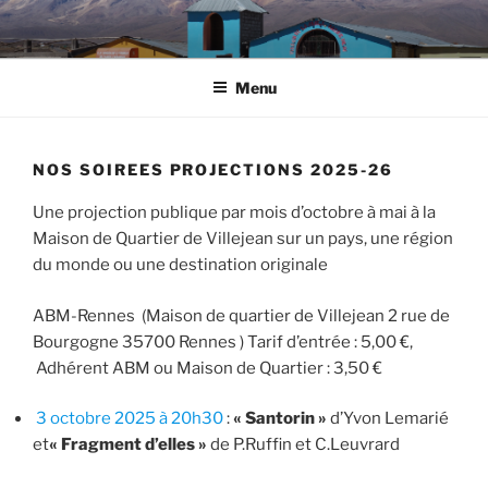
Aller
au
contenu
Menu
principal
NOS SOIREES PROJECTIONS 2025-26
Une projection publique par mois d’octobre à mai à la
Maison de Quartier de Villejean sur un pays, une région
du monde ou une destination originale
ABM-Rennes (Maison de quartier de Villejean 2 rue de
Bourgogne 35700 Rennes ) Tarif d’entrée : 5,00 €,
Adhérent ABM ou Maison de Quartier : 3,50 €
3 octobre 2025 à 20h30
:
« Santorin »
d’Yvon Lemarié
et
« Fragment d’elles »
de P.Ruffin et C.Leuvrard