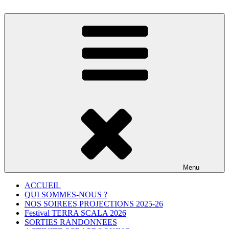
Aller
au
contenu
principal
Menu
ACCUEIL
QUI SOMMES-NOUS ?
NOS SOIREES PROJECTIONS 2025-26
Festival TERRA SCALA 2026
SORTIES RANDONNEES