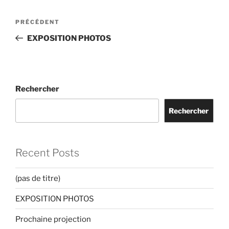
Navigation
Article
PRÉCÉDENT
de
précédent
EXPOSITION PHOTOS
l’article
Rechercher
Rechercher
Recent Posts
(pas de titre)
EXPOSITION PHOTOS
Prochaine projection